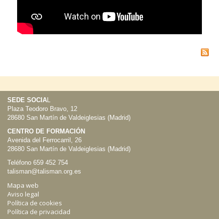
SEDE SOCIA
L
Plaza Teodoro Bravo, 12
28680 San Martín de Valdeiglesias (Madrid)
CENTRO DE FORMACIÓN
Avenida del Ferrocarril, 26
28680 San Martín de Valdeiglesias (Madrid)
Teléfono 659 452 754
talisman@talisman.org.es
Mapa web
Aviso legal
Política de cookies
Política de privacidad