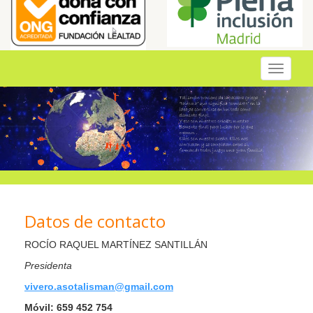
Toggle
navigati
Datos de contacto
ROCÍO RAQUEL MARTÍNEZ SANTILLÁN
Presidenta
vivero.asotalisman@gmail.com
Móvil: 659 452 754