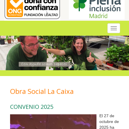
Toggle
navigati
Obra Social La Caixa
CONVENIO 2025
El 27 de
octubre de
2025 ha